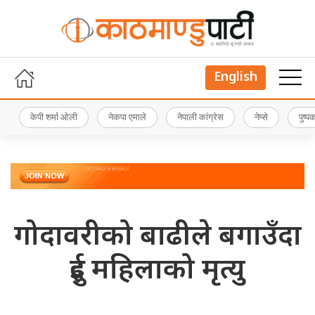
English
केपी शर्मा ओली
नेकपा एमाले
नेपाली कांग्रेस
नेप्से
पुष्
गोदावरीको बाढीले बगाउँदा
दुई महिलाको मृत्यु