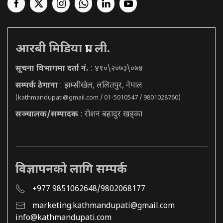
आरबी मिडिया प्रा. ली.
सूचना विभागमा दर्ता नं.
: ४१०\२०७३\०७४
सम्पर्क ठेगाना
: झम्सीखेल, ललितपुर, नेपाल
(
kathmandupati@gmail.com
/ 01-5010547 / 9801028760)
सञ्चालक/सम्पादक
: रोशन बहादुर खड्का
विज्ञापनको लागि सम्पर्क
+977 9851062648/9802068177
marketing.kathmandupati@gmail.com
info@kathmandupati.com