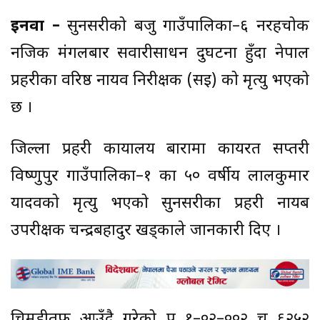
इनरुवा –
सुनसरीको बर्जु गाउँपालिका–६ नरहचोक
नजिक मंगलबार सवारीसाधन दुर्घटना हुँदा नेपाल
प्रहरीका वरिष्ठ नायव निरीक्षक (सई) को मृत्यु भएको
छ ।
जिल्ला प्रहरी कार्यालय बारामा कार्यरत सप्तरी
विष्णुपुर गाउँपालिका–१ का ५० वर्षीय लालकुमार
यादवको मृत्यु भएको सुनसरीका प्रहरी नायब
उपरीक्षक चन्द्रबहादुर खड्काले जानकारी दिए ।
चिमडीतर्फ आउँदै गरेको प्र १–०२–००२ च ६२५२