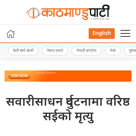
English
केपी शर्मा ओली
नेकपा एमाले
नेपाली कांग्रेस
नेप्से
पुष्
सवारीसाधन दुर्घटनामा वरिष्ठ
सईको मृत्यु