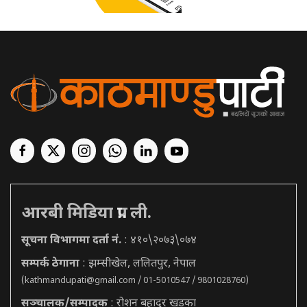
आरबी मिडिया प्रा. ली.
सूचना विभागमा दर्ता नं.
: ४१०\२०७३\०७४
सम्पर्क ठेगाना
: झम्सीखेल, ललितपुर, नेपाल
(
kathmandupati@gmail.com
/ 01-5010547 / 9801028760)
सञ्चालक/सम्पादक
: रोशन बहादुर खड्का