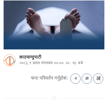
काठमाण्डुपाटी
२०८३, ९ असार मंगलबार ००:०० २० : १६ बजे
फन्ट परिवर्तन गर्नुहोस: