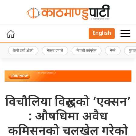
English
केपी शर्मा ओली
नेकपा एमाले
नेपाली कांग्रेस
नेप्से
पुष्
विचौलिया विरुद्धको ‘एक्सन’
: औषधिमा अवैध
कमिसनको चलखेल गरेको