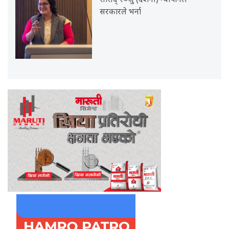
सांसद् रञ्जु (दर्शना) न्यौपानेले
सरकारले भर्ना