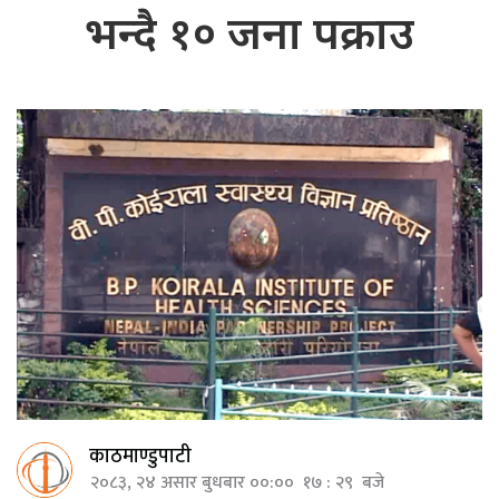
भन्दै १० जना पक्राउ
काठमाण्डुपाटी
२०८३, २४ असार बुधबार ००:०० १७ : २९ बजे