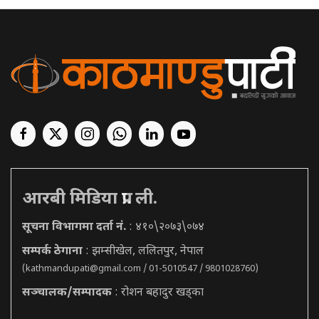
आरबी मिडिया प्रा. ली.
सूचना विभागमा दर्ता नं.
: ४१०\२०७३\०७४
सम्पर्क ठेगाना
: झम्सीखेल, ललितपुर, नेपाल
(
kathmandupati@gmail.com
/ 01-5010547 / 9801028760)
सञ्चालक/सम्पादक
: रोशन बहादुर खड्का