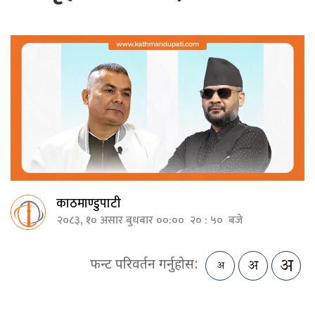
काठमाण्डुपाटी
२०८३, १० असार बुधबार ००:०० २० : ५० बजे
फन्ट परिवर्तन गर्नुहोस: