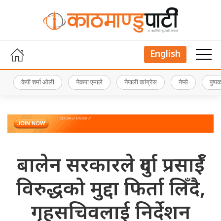
English
केपी शर्मा ओली
नेकपा एमाले
नेपाली कांग्रेस
नेप्से
पुष्
बालेन सरकारले दुर्गा प्रसाईँ
विरुद्धको मुद्दा फिर्ता लिँदै,
गृहसचिवलाई निर्देशन