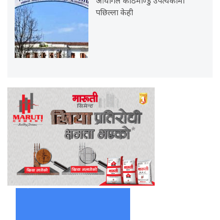
आयोगले काठमाण्डु उपत्यकामा
पछिल्ला केही