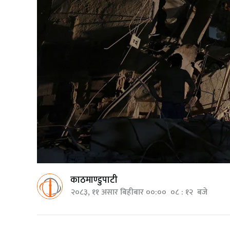
काठमाण्डुपाटी
२०८३, ११ असार बिहीबार ००:०० ०८ : १२ बजे