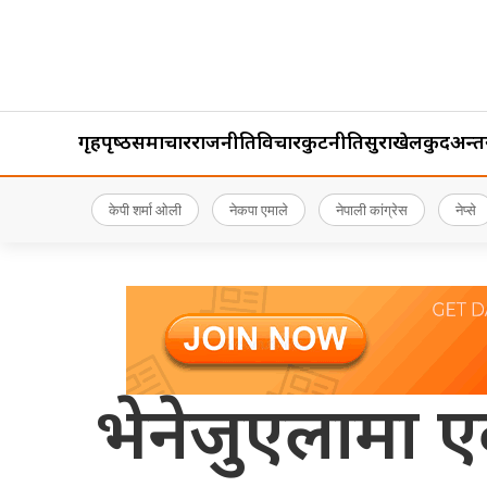
गृहपृष्‍ठ
समाचार
राजनीति
विचार
कुटनीति
सुरक्षा
खेलकुद
अन्तर्र
केपी शर्मा ओली
नेकपा एमाले
नेपाली कांग्रेस
नेप्से
भेनेजुएलामा 