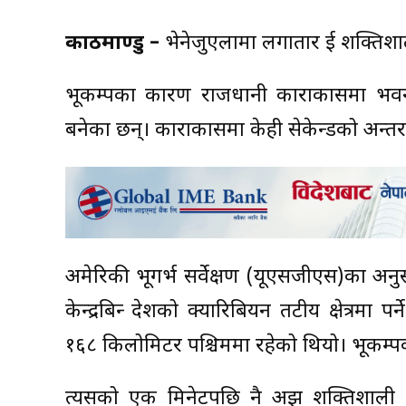
काठमाण्डु –
भेनेजुएलामा लगातार दुई शक्तिश
भूकम्पका कारण राजधानी काराकासमा भवनहर
बनेका छन्। काराकासमा केही सेकेन्डको अन्तरा
अमेरिकी भूगर्भ सर्वेक्षण (यूएसजीएस)का अनु
केन्द्रबिन्दु देशको क्यारिबियन तटीय क्षेत्र
१६८ किलोमिटर पश्चिममा रहेको थियो। भूकम्प
त्यसको एक मिनेटपछि नै अझ शक्तिशाली ७.५ 