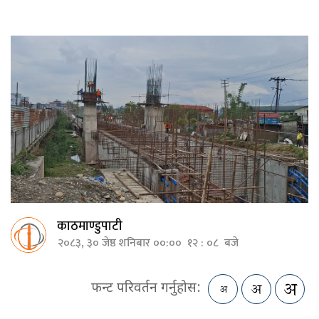
काठमाण्डुपाटी
२०८३, ३० जेष्ठ शनिबार ००:०० १२ : ०८ बजे
फन्ट परिवर्तन गर्नुहोस: