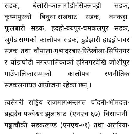
सडक, बेलौरी-कालागौडी-सिक्लपट्टी सडक,
कृष्णपुरको बिचुवा-राजघाट सडक, वनकट्टा-
फूलबारी सडक, हर्दही-बबपुर-चमकलपुर सडक,
जुगेडासम्मको कालोपत्र सडक, डुडेझारी हाइड्रोपावर
सडक तथा चौमाला-गर्भादरबार-रिठेखोला-सिपिनगर
र घोडाघोडी नगरपालिकाको हरिनगरदेखि जोशीपुर
गाउँपालिकासम्मको कालोपत्र रणनीतिक
सडकलगायत आयोजना रहेका छन् ।
त्यसैगरी राष्ट्रिय राजमार्गअन्तर्गत चाँदनी-भीमदत्त-
ब्रह्मदेव-पञ्चेश्वर-झुलाघाट (एनएच-६७) चिसापानी-
गड्डाचौकी सडकखण्ड (एनएच-०१) तथा अत्तरिया-