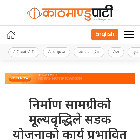
English
केपी शर्मा ओली
नेकपा एमाले
नेपाली कांग्रेस
नेप्से
पुष्
निर्माण सामग्रीको
मूल्यवृद्धिले सडक
योजनाको कार्य प्रभावित