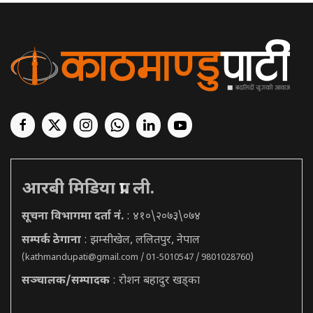
आरबी मिडिया प्रा. ली.
सूचना विभागमा दर्ता नं.
: ४१०\२०७३\०७४
सम्पर्क ठेगाना
: झम्सीखेल, ललितपुर, नेपाल
(
kathmandupati@gmail.com
/ 01-5010547 / 9801028760)
सञ्चालक/सम्पादक
: रोशन बहादुर खड्का