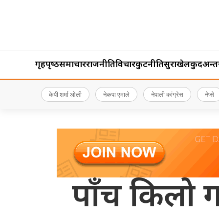
गृहपृष्‍ठ
समाचार
राजनीति
विचार
कुटनीति
सुरक्षा
खेलकुद
अन्तर्र
केपी शर्मा ओली
नेकपा एमाले
नेपाली कांग्रेस
नेप्से
पाँच किलो ग