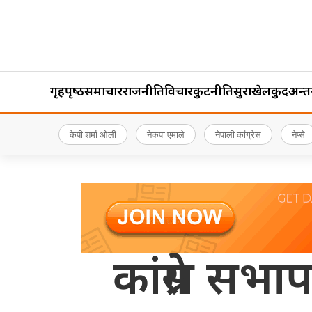
गृहपृष्‍ठ
समाचार
राजनीति
विचार
कुटनीति
सुरक्षा
खेलकुद
अन्तर्र
केपी शर्मा ओली
नेकपा एमाले
नेपाली कांग्रेस
नेप्से
कांग्रेस सभा