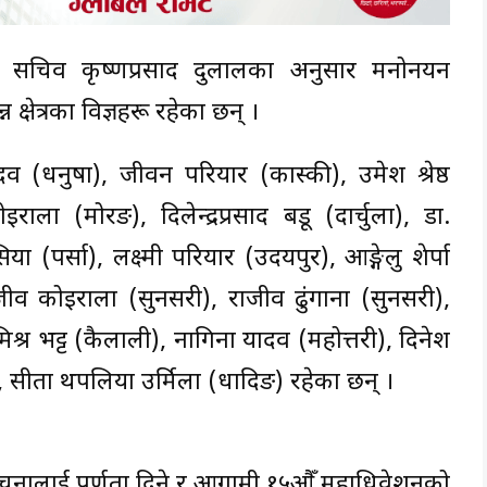
ुख्य सचिव कृष्णप्रसाद दुलालका अनुसार मनोनयन
न क्षेत्रका विज्ञहरू रहेका छन् ।
यादव (धनुषा), जीवन परियार (कास्की), उमेश श्रेष्ठ
ला (मोरङ), दिलेन्द्रप्रसाद बडू (दार्चुला), डा.
ा (पर्सा), लक्ष्मी परियार (उदयपुर), आङ्गेलु शेर्पा
ाजीव कोइराला (सुनसरी), राजीव ढुंगाना (सुनसरी),
मिश्र भट्ट (कैलाली), नागिना यादव (महोत्तरी), दिनेश
 सीता थपलिया उर्मिला (धादिङ) रहेका छन् ।
ंरचनालाई पूर्णता दिने र आगामी १५औँ महाधिवेशनको