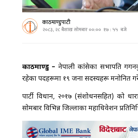
काठमाण्डुपाटी
२०८३, २८ बैशाख सोमबार ००:०० १७ : ५५ बजे
काठमाण्डु –
नेपाली कांग्रेसका सभापति गगनकु
रहेका पदहरूमा १९ जना सदस्यहरू मनोनित गर
पार्टी विधान, २०१७ (संशोधनसहित) को धा
सोमबार विभिन्न जिल्लाका महाधिवेशन प्रतिनिधि