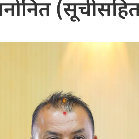
मनोनित (सूचीसहित