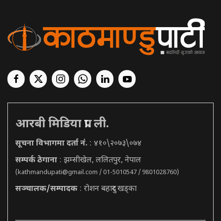
आरबी मिडिया प्रा. ली.
सूचना विभागमा दर्ता नं.
: ४१०\२०७३\०७४
सम्पर्क ठेगाना
: झम्सीखेल, ललितपुर, नेपाल
(
kathmandupati@gmail.com
/ 01-5010547 / 9801028760)
सञ्चालक/सम्पादक
: रोशन बहादुर खड्का