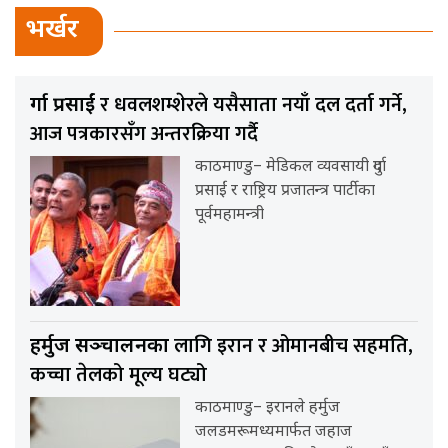
भर्खर
र धवलशम्शेरले यसैसाता नयाँ दल दर्ता गर्ने,
दुर्गा प्रसाईं
आज पत्रकारसँग अन्तरक्रिया गर्दै
काठमाण्डु– मेडिकल व्यवसायी दुर्गा
प्रसाईं र राष्ट्रिय प्रजातन्त्र पार्टीका
पूर्वमहामन्त्री
लागि इरान र ओमानबीच सहमति,
हर्मुज सञ्चालनका
कच्चा तेलको मूल्य घट्यो
काठमाण्डु– इरानले हर्मुज
जलडमरूमध्यमार्फत जहाज