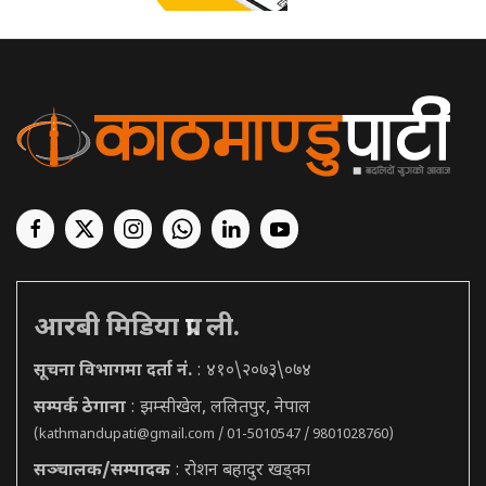
आरबी मिडिया प्रा. ली.
सूचना विभागमा दर्ता नं.
: ४१०\२०७३\०७४
सम्पर्क ठेगाना
: झम्सीखेल, ललितपुर, नेपाल
(
kathmandupati@gmail.com
/ 01-5010547 / 9801028760)
सञ्चालक/सम्पादक
: रोशन बहादुर खड्का