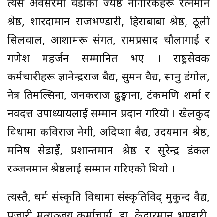
त्यस अवसरमा वडाका ज्येष्ठ नागरिकहरू रत्नमान
श्रेष्ठ, शारदामान राजभण्डारी, हिराबाबा श्रेष्ठ, ठूली
सिलवाल, आशामरू संगत, रामप्रसाद चौलागाईं र
गणेश महर्जन सम्मानित भए । राष्ट्रसेवक
कर्मचारीहरू ज्ञानेन्द्रराज बैद्य, सुमन वैद्य, सानु डंगोल,
नेत्र तिमल्सिना, जनकराज ढुङ्गाना, टंकमणि शर्मा र
नवदत्त उपाध्यायलाई सम्मान प्रदान गरियो । खेलकुद
विधामा कविराज नेगी, अदिप्शा बैद्य, उदयमान श्रेष्ठ,
मनिष सेढाईँ, प्रशान्तमान श्रेष्ठ र सुरेन्द्र डंकल
रञ्जनमान श्रेष्ठलाई सम्मान गरिएको थियो ।
त्यस्तै, धर्म संस्कृति विधामा संस्कृतिविद् मुकुन्द वैद्य,
पुजारी मृत्युञ्जय कर्माचार्य, डा. केदारमान भण्डारी,