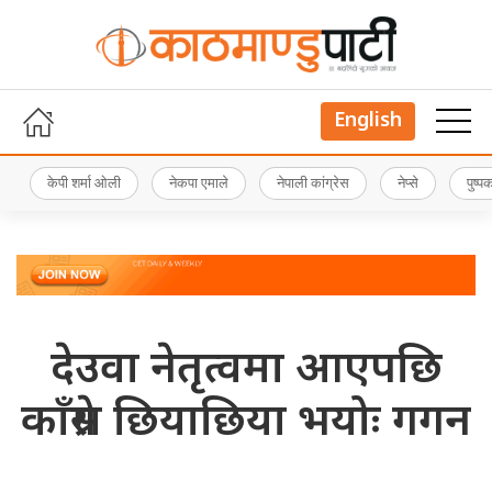
English
केपी शर्मा ओली
नेकपा एमाले
नेपाली कांग्रेस
नेप्से
पुष्
देउवा नेतृत्वमा आएपछि
काँग्रेस छियाछिया भयोः गगन