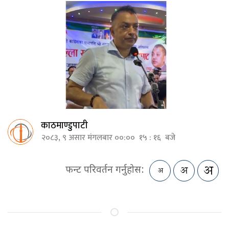
काठमाण्डुपाटी
२०८३, ९ असार मंगलबार ००:०० १५ : १६ बजे
फन्ट परिवर्तन गर्नुहोस: