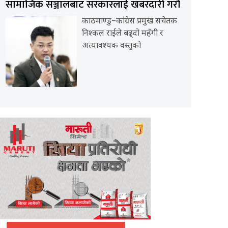
सामाजिक सञ्जालबाट सरकारलाई खबरदारी गरौं
काठमाण्डु–कांग्रेस प्रमुख सचेतक
निश्कल राईले बढ्दो महँगी र
अत्यावश्यक वस्तुको