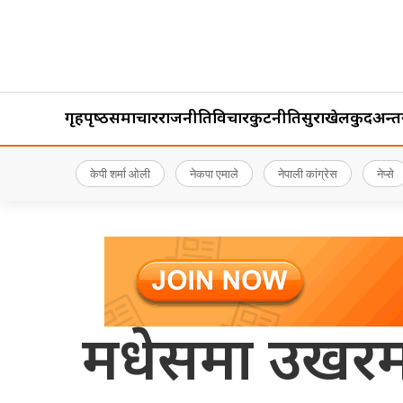
गृहपृष्‍ठ
समाचार
राजनीति
विचार
कुटनीति
सुरक्षा
खेलकुद
अन्तर्र
केपी शर्मा ओली
नेकपा एमाले
नेपाली कांग्रेस
नेप्से
मधेसमा उखरमाउ