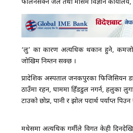
फैलिनसक्ने जल तथा मौसम विज्ञान कार्यालय
‘लु’ का कारण अत्यधिक थकान हुने, कमजोरी हु
जोखिम निम्तन सक्छ ।
प्रादेशिक अस्पताल जनकपुरका फिजिसियन डा. 
ठाउँमा रहन, घाममा हिँडडुल नगर्न, हलुका लु
टाउको छोप्न, पानी र झोल पदार्थ पर्याप्त पिउ
मधेसमा अत्यधिक गर्मीले विगत केही दिनदेख