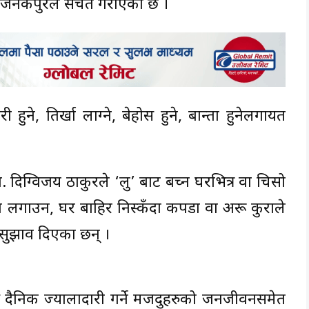
, जनकपुरले सचेत गराएको छ ।
ने, तिर्खा लाग्ने, बेहोस हुने, बान्ता हुनेलगायत
दिग्विजय ठाकुरले ‘लु’ बाट बच्न घरभित्र वा चिसो
गा लगाउन, घर बाहिर निस्कँदा कपडा वा अरू कुराले
न सुझाव दिएका छन् ।
ि दैनिक ज्यालादारी गर्ने मजदुहरुको जनजीवनसमेत