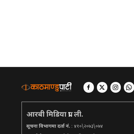
आरबी मिडिया प्रा. ली.
सूचना विभागमा दर्ता नं.
: ४१०\२०७३\०७४