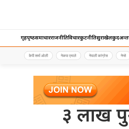
गृहपृष्‍ठ
समाचार
राजनीति
विचार
कुटनीति
सुरक्षा
खेलकुद
अन्तर्र
केपी शर्मा ओली
नेकपा एमाले
नेपाली कांग्रेस
नेप्से
३ लाख प