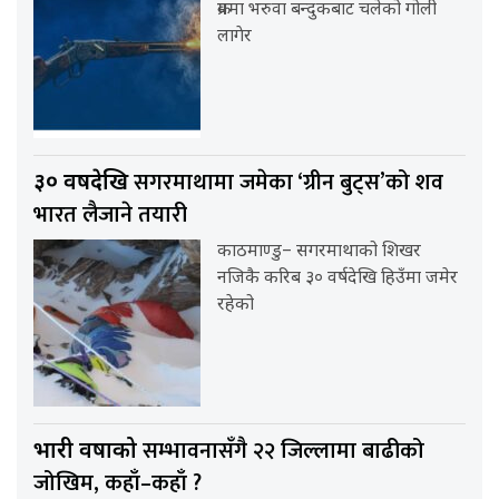
क्रममा भरुवा बन्दुकबाट चलेको गोली
लागेर
सगरमाथामा जमेका ‘ग्रीन बुट्स’को शव
३० वर्षदेखि
भारत लैजाने तयारी
काठमाण्डु– सगरमाथाको शिखर
नजिकै करिब ३० वर्षदेखि हिउँमा जमेर
रहेको
सम्भावनासँगै २२ जिल्लामा बाढीको
भारी वर्षाको
जोखिम, कहाँ–कहाँ ?