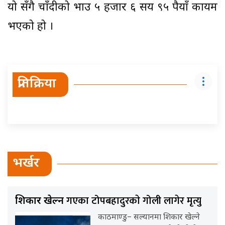
यो सँगै चाँदीको भाउ ५ हजार ६ सय ९५ रुपैयाँ कायम
भएको हो ।
प्रतिक्रिया
भर्खर
गएका टोपबहादुरकाे गोली लागेर मृत्यु
शिकार खेल्न
काठमाण्डु– सल्यानमा शिकार खेल्ने