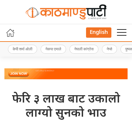
English
केपी शर्मा ओली
नेकपा एमाले
नेपाली कांग्रेस
नेप्से
पुष्
फेरि ३ लाख बाट उकालो
लाग्यो सुनको भाउ