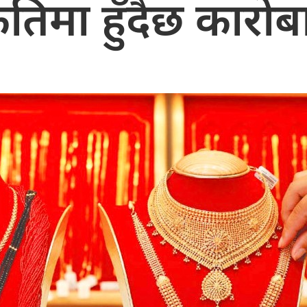
तिमा हुँदैछ कारोब