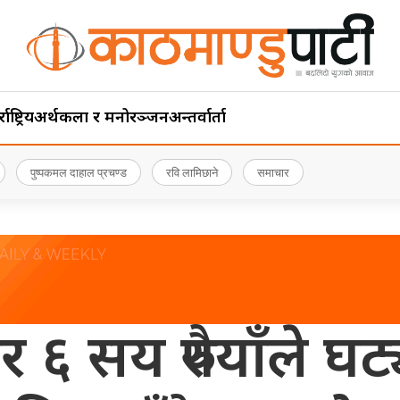
ाष्ट्रिय
अर्थ
कला र मनोरञ्जन
अन्तर्वार्ता
पुष्पकमल दाहाल प्रचण्ड
रवि लामिछाने
समाचार
 ६ सय रुपैयाँले घट