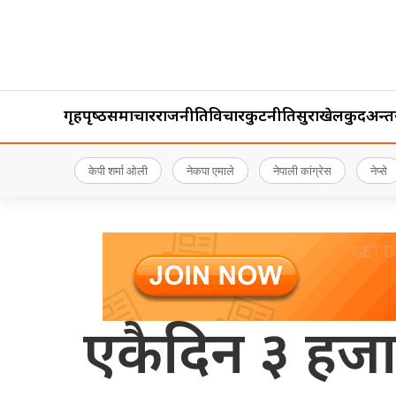
गृहपृष्‍ठ
समाचार
राजनीति
विचार
कुटनीति
सुरक्षा
खेलकुद
अन्तर्र
केपी शर्मा ओली
नेकपा एमाले
नेपाली कांग्रेस
नेप्से
एकैदिन ३ हजार