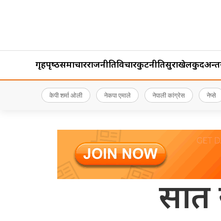
गृहपृष्‍ठ
समाचार
राजनीति
विचार
कुटनीति
सुरक्षा
खेलकुद
अन्तर्र
केपी शर्मा ओली
नेकपा एमाले
नेपाली कांग्रेस
नेप्से
सात 