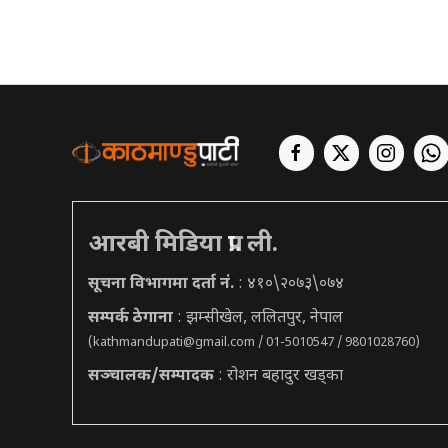
आरबी मिडिया प्रा. ली.
सूचना विभागमा दर्ता नं.
: ४१०\२०७३\०७४
सम्पर्क ठेगाना
: झम्सीखेल, ललितपुर, नेपाल
(
kathmandupati@gmail.com
/ 01-5010547 / 9801028760)
सञ्चालक/सम्पादक
: रोशन बहादुर खड्का