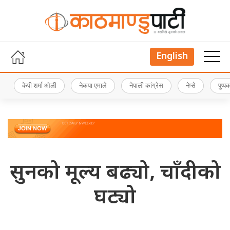
English
केपी शर्मा ओली
नेकपा एमाले
नेपाली कांग्रेस
नेप्से
पुष्
सुनको मूल्य बढ्यो, चाँदीको
घट्यो