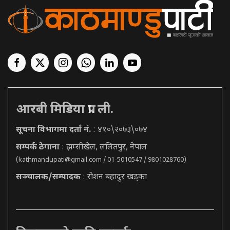
आरबी मिडिया प्रा. ली.
सूचना विभागमा दर्ता नं.
: ४१०\२०७३\०७४
सम्पर्क ठेगाना
: झम्सीखेल, ललितपुर, नेपाल
(
kathmandupati@gmail.com
/ 01-5010547 / 9801028760)
सञ्चालक/सम्पादक
: रोशन बहादुर खड्का