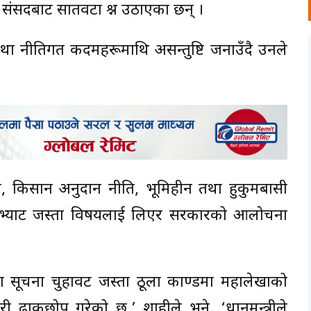
ई संसदबाट सातवटा प्रश्न उठाएका छन् ।
तथा नीतिगत कदमहरूमाथि असन्तुष्टि जनाउँदै उनले
टौती, किसान अनुदान नीति, भूमिहीन तथा हुकुमबासी
मा भ्याट जस्ता विषयलाई लिएर सरकारको आलोचना
 सूचना चुहावट जस्ता ठूला काण्डमा महालेखाको
 ढाकछोप गरेको छ,’ शाहीले भने, ‘प्रधानमन्त्रीले