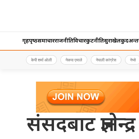
गृहपृष्‍ठ
समाचार
राजनीति
विचार
कुटनीति
सुरक्षा
खेलकुद
अन्तर्र
केपी शर्मा ओली
नेकपा एमाले
नेपाली कांग्रेस
नेप्से
संसदबाट ज्ञानेन