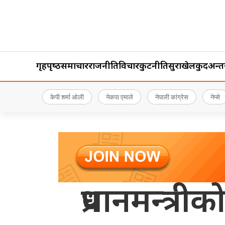
गृहपृष्‍ठ
समाचार
राजनीति
विचार
कुटनीति
सुरक्षा
खेलकुद
अन्तर्र
केपी शर्मा ओली
नेकपा एमाले
नेपाली कांग्रेस
नेप्से
प्रधानमन्त्र