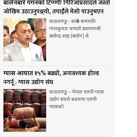
टिप्प्णीः गिरिजाप्रसादले जस्तो
बालेनबारे गगनको
जोखिम उठाउनुपथ्र्यो, तपार्ईंले मेसो पाउनुभएन
काठमाण्डु– कांग्रेस सभापति
गगनकुमार थापाले प्रधानमन्त्री
बालेन्द्र शाह (बालेन) ले
१५% बढ्यो, अनावश्यक होल्ड
ग्यास आयात
नगर्नू : ग्यास उद्योग संघ
काठमाण्डु – नेपाल एलपी ग्यास
उद्योग संघले बजारमा एलपी
ग्यासको