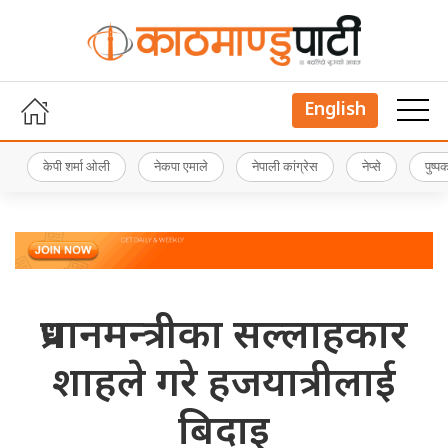
English
केपी शर्मा ओली
नेकपा एमाले
नेपाली कांग्रेस
नेप्से
पुष्
प्रधानमन्त्रीका सल्लाहकार
शाहले गरे हजयात्रीलाई
बिदाइ