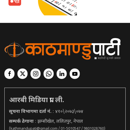
आरबी मिडिया प्रा. ली.
सूचना विभागमा दर्ता नं.
: ४१०\२०७३\०७४
सम्पर्क ठेगाना
: झम्सीखेल, ललितपुर, नेपाल
(
kathmandupati@gmail.com
/ 01-5010547 / 9801028760)