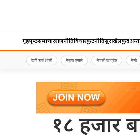
गृहपृष्‍ठ
समाचार
राजनीति
विचार
कुटनीति
सुरक्षा
खेलकुद
अन्तर्र
केपी शर्मा ओली
नेकपा एमाले
नेपाली कांग्रेस
नेप्से
१८ हजार बा