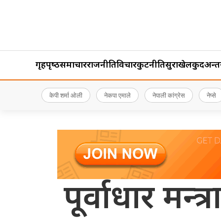
गृहपृष्‍ठ
समाचार
राजनीति
विचार
कुटनीति
सुरक्षा
खेलकुद
अन्तर्र
केपी शर्मा ओली
नेकपा एमाले
नेपाली कांग्रेस
नेप्से
पूर्वाधार मन्