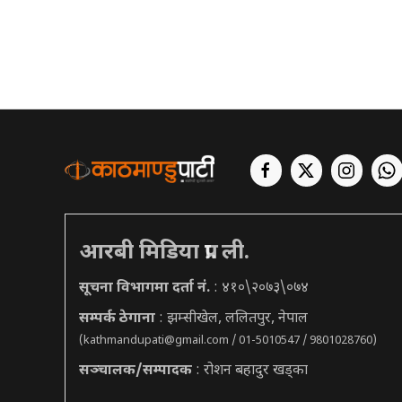
आरबी मिडिया प्रा. ली.
सूचना विभागमा दर्ता नं.
: ४१०\२०७३\०७४
सम्पर्क ठेगाना
: झम्सीखेल, ललितपुर, नेपाल
(
kathmandupati@gmail.com
/ 01-5010547 / 9801028760)
सञ्चालक/सम्पादक
: रोशन बहादुर खड्का