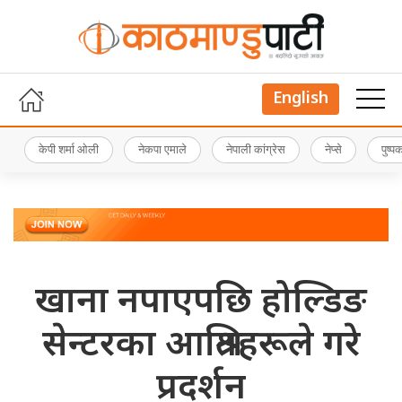
English
केपी शर्मा ओली
नेकपा एमाले
नेपाली कांग्रेस
नेप्से
पुष्
खाना नपाएपछि होल्डिङ
सेन्टरका आश्रितहरूले गरे
प्रदर्शन