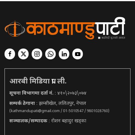
आरबी मिडिया प्रा. ली.
सूचना विभागमा दर्ता नं.
: ४१०\२०७३\०७४
सम्पर्क ठेगाना
: झम्सीखेल, ललितपुर, नेपाल
(
kathmandupati@gmail.com
/ 01-5010547 / 9801028760)
सञ्चालक/सम्पादक
: रोशन बहादुर खड्का