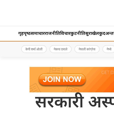
गृहपृष्‍ठ
समाचार
राजनीति
विचार
कुटनीति
सुरक्षा
खेलकुद
अन्तर्र
केपी शर्मा ओली
नेकपा एमाले
नेपाली कांग्रेस
नेप्से
सरकारी अस्पता