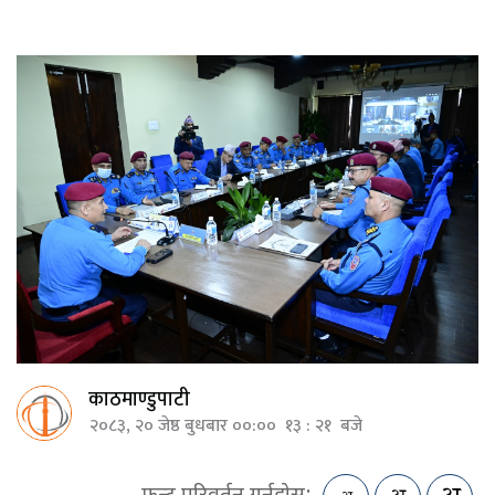
काठमाण्डुपाटी
२०८३, २० जेष्ठ बुधबार ००:०० १३ : २१ बजे