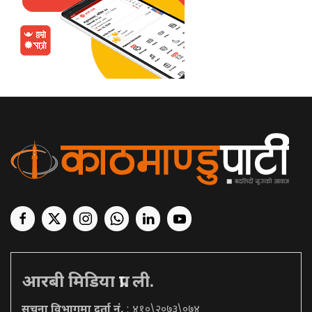
आरबी मिडिया प्रा. ली.
सूचना विभागमा दर्ता नं.
: ४१०\२०७३\०७४