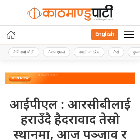
English
केपी शर्मा ओली
नेकपा एमाले
नेपाली कांग्रेस
नेप्से
पुष्
आईपीएल : आरसीबीलाई
हराउँदै हैदरावाद तेस्रो
स्थानमा, आज पञ्जाव र