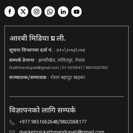
आरबी मिडिया प्रा. ली.
सूचना विभागमा दर्ता नं.
: ४१०\२०७३\०७४
सम्पर्क ठेगाना
: झम्सीखेल, ललितपुर, नेपाल
(
kathmandupati@gmail.com
/ 01-5010547 / 9801028760)
सञ्चालक/सम्पादक
: रोशन बहादुर खड्का
विज्ञापनको लागि सम्पर्क
+977 9851062648/9802068177
marketing.kathmandupati@gmail.com