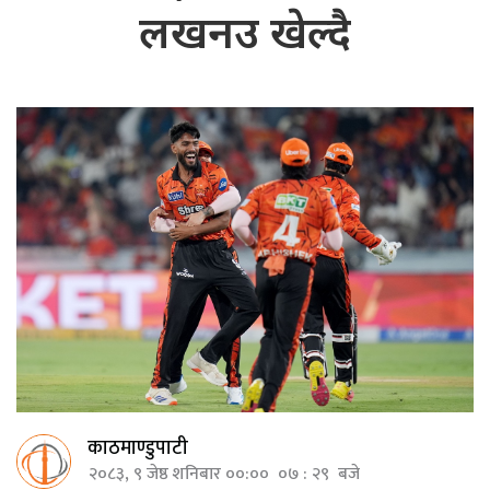
लखनउ खेल्दै
काठमाण्डुपाटी
२०८३, ९ जेष्ठ शनिबार ००:०० ०७ : २९ बजे