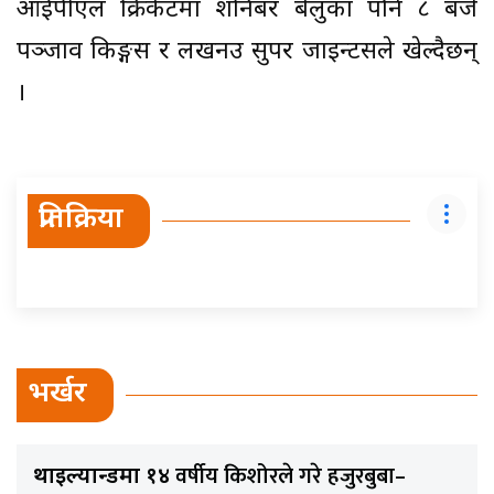
आईपीएल क्रिकेटमा शनिबर बेलुका पौने ८ बजे
पञ्जाव किङ्गस र लखनउ सुपर जाइन्टसले खेल्दैछन्
।
प्रतिक्रिया
भर्खर
वर्षीय किशोरले गरे हजुरबुबा–
थाइल्यान्डमा १४