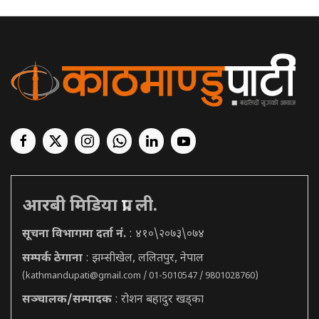
आरबी मिडिया प्रा. ली.
सूचना विभागमा दर्ता नं.
: ४१०\२०७३\०७४
सम्पर्क ठेगाना
: झम्सीखेल, ललितपुर, नेपाल
(
kathmandupati@gmail.com
/ 01-5010547 / 9801028760)
सञ्चालक/सम्पादक
: रोशन बहादुर खड्का