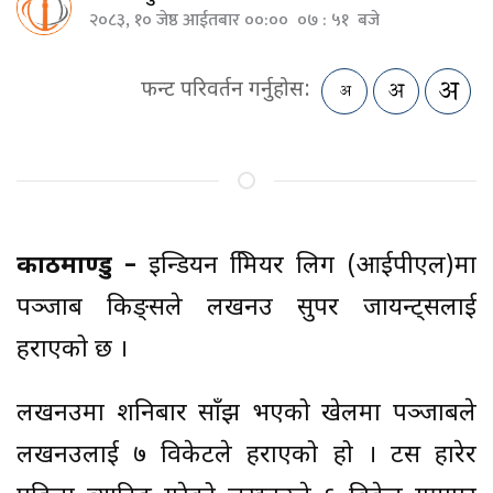
२०८३, १० जेष्ठ आईतबार ००:०० ०७ : ५१ बजे
फन्ट परिवर्तन गर्नुहोस:
काठमाण्डु –
इन्डियन प्रिमियर लिग (आईपीएल)मा
पञ्जाब किङ्सले लखनउ सुपर जायन्ट्सलाई
हराएको छ ।
लखनउमा शनिबार साँझ भएको खेलमा पञ्जाबले
लखनउलाई ७ विकेटले हराएको हो । टस हारेर