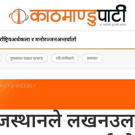
ाष्ट्रिय
अर्थ
कला र मनोरञ्जन
अन्तर्वार्ता
पुष्पकमल दाहाल प्रचण्ड
रवि लामिछाने
समाचार
जस्थानले लखनउल