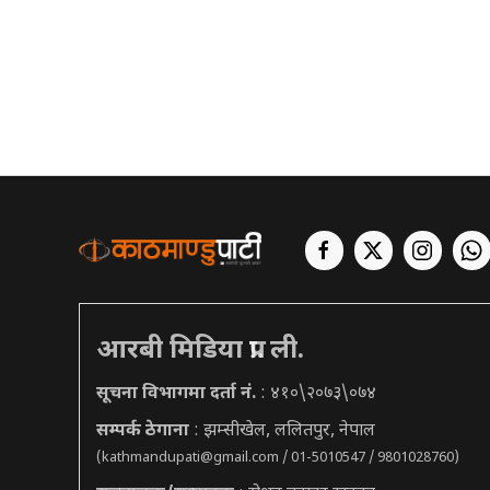
आरबी मिडिया प्रा. ली.
सूचना विभागमा दर्ता नं.
: ४१०\२०७३\०७४
सम्पर्क ठेगाना
: झम्सीखेल, ललितपुर, नेपाल
(
kathmandupati@gmail.com
/ 01-5010547 / 9801028760)