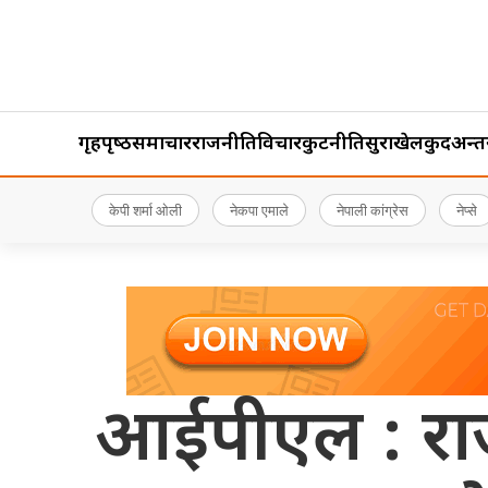
गृहपृष्‍ठ
समाचार
राजनीति
विचार
कुटनीति
सुरक्षा
खेलकुद
अन्तर्र
केपी शर्मा ओली
नेकपा एमाले
नेपाली कांग्रेस
नेप्से
आईपीएल : रा