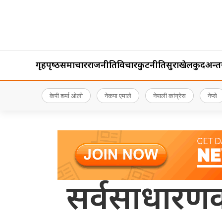
गृहपृष्‍ठ
समाचार
राजनीति
विचार
कुटनीति
सुरक्षा
खेलकुद
अन्तर्र
केपी शर्मा ओली
नेकपा एमाले
नेपाली कांग्रेस
नेप्से
सर्वसाधारण