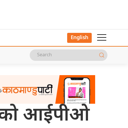
English
र्सको आईपीओ