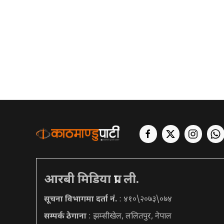
आरबी मिडिया प्रा. ली.
सूचना विभागमा दर्ता नं.
: ४१०\२०७३\०७४
सम्पर्क ठेगाना
: झम्सीखेल, ललितपुर, नेपाल