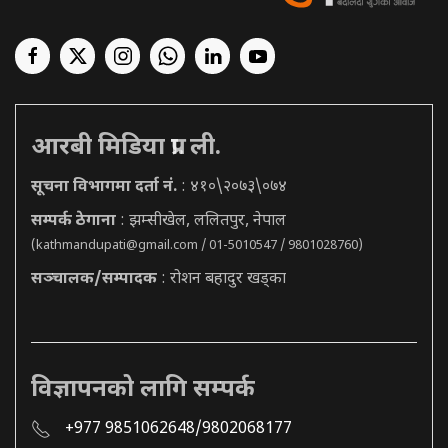
आरबी मिडिया प्रा. ली.
सूचना विभागमा दर्ता नं.
: ४१०\२०७३\०७४
सम्पर्क ठेगाना
: झम्सीखेल, ललितपुर, नेपाल
(
kathmandupati@gmail.com
/ 01-5010547 / 9801028760)
सञ्चालक/सम्पादक
: रोशन बहादुर खड्का
विज्ञापनको लागि सम्पर्क
+977 9851062648/9802068177