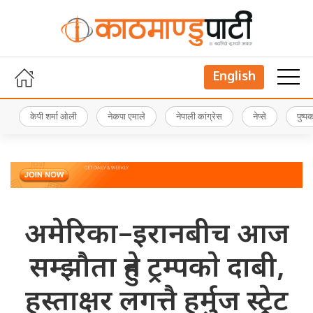
English
केपी शर्मा ओली
नेकपा एमाले
नेपाली कांग्रेस
नेप्से
पुष्
अमेरिका–इरानबीच आज
सम्झौता हुने ट्रम्पकाे दाबी,
हस्ताक्षर लगत्तै हर्मुज स्ट्रेट