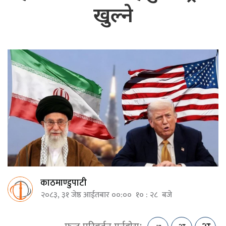
खुल्ने
काठमाण्डुपाटी
२०८३, ३१ जेष्ठ आईतबार ००:०० १० : २८ बजे