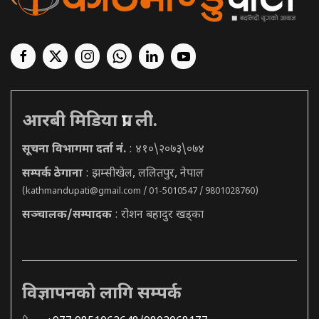
आरबी मिडिया प्रा. ली.
सूचना विभागमा दर्ता नं.
: ४१०\२०७३\०७४
सम्पर्क ठेगाना
: झम्सीखेल, ललितपुर, नेपाल
(
kathmandupati@gmail.com
/ 01-5010547 / 9801028760)
सञ्चालक/सम्पादक
: रोशन बहादुर खड्का
विज्ञापनको लागि सम्पर्क