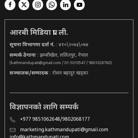
आरबी मिडिया प्रा. ली.
सूचना विभागमा दर्ता नं.
: ४१०\२०७३\०७४
सम्पर्क ठेगाना
: झम्सीखेल, ललितपुर, नेपाल
(
kathmandupati@gmail.com
/ 01-5010547 / 9801028760)
सञ्चालक/सम्पादक
: रोशन बहादुर खड्का
विज्ञापनको लागि सम्पर्क
+977 9851062648/9802068177
marketing.kathmandupati@gmail.com
info@kathmandupati.com