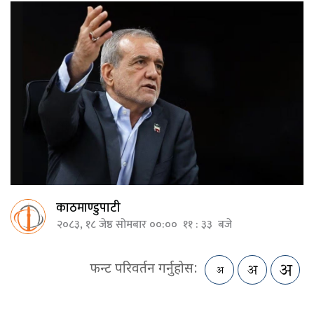
काठमाण्डुपाटी
२०८३, १८ जेष्ठ सोमबार ००:०० ११ : ३३ बजे
फन्ट परिवर्तन गर्नुहोस: