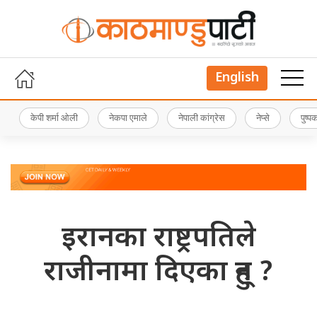
English
केपी शर्मा ओली
नेकपा एमाले
नेपाली कांग्रेस
नेप्से
पुष्
इरानका राष्ट्रपतिले
राजीनामा दिएका हुन् ?