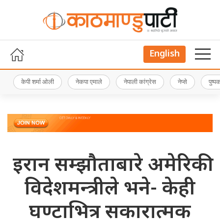
English
केपी शर्मा ओली
नेकपा एमाले
नेपाली कांग्रेस
नेप्से
पुष्
इरान सम्झौताबारे अमेरिकी
विदेशमन्त्रीले भने- केही
घण्टाभित्र सकारात्मक