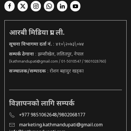
आरबी मिडिया प्रा. ली.
सूचना विभागमा दर्ता नं.
: ४१०\२०७३\०७४
सम्पर्क ठेगाना
: झम्सीखेल, ललितपुर, नेपाल
(
kathmandupati@gmail.com
/ 01-5010547 / 9801028760)
सञ्चालक/सम्पादक
: रोशन बहादुर खड्का
विज्ञापनको लागि सम्पर्क
+977 9851062648/9802068177
marketing.kathmandupati@gmail.com