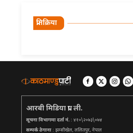
प्रतिक्रिया
आरबी मिडिया प्रा. ली.
सूचना विभागमा दर्ता नं.
: ४१०\२०७३\०७४
सम्पर्क ठेगाना
: झम्सीखेल, ललितपुर, नेपाल