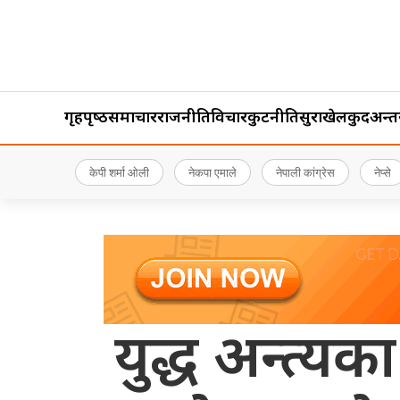
गृहपृष्‍ठ
समाचार
राजनीति
विचार
कुटनीति
सुरक्षा
खेलकुद
अन्तर्र
केपी शर्मा ओली
नेकपा एमाले
नेपाली कांग्रेस
नेप्से
युद्ध अन्त्य