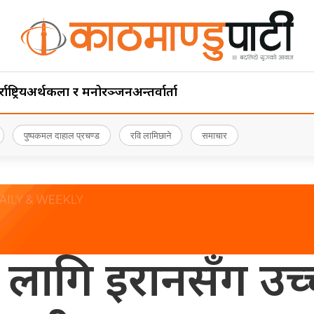
ाष्ट्रिय
अर्थ
कला र मनोरञ्जन
अन्तर्वार्ता
पुष्पकमल दाहाल प्रचण्ड
रवि लामिछाने
समाचार
का लागि इरानसँग उच्