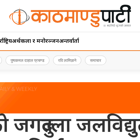
ाष्ट्रिय
अर्थ
कला र मनोरञ्जन
अन्तर्वार्ता
पुष्पकमल दाहाल प्रचण्ड
रवि लामिछाने
समाचार
ो जगदुल्ला जलविद्