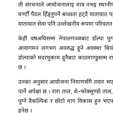
ती संरचनाले आयोजनालाई मात्र नभई स्थानीय ब
घण्टौँ पैदल हिँड्नुपर्ने बाध्यता हट्दै याता
यातायात सेवा पनि उल्लेखनीय रूपमा परिवर्त
केही वर्षअघिसम्म नेपालगञ्जबाट डोल्पा पु
आवागमन लगभग अवरुद्ध हुने अवस्था थियो
डोल्पाको सदरमुकाम दुनैबाट काठमाण्डुसम्म 
छ ।
उनका अनुसार आयोजना निर्माणसँगै तयार भएको पू
पार्ने अपेक्षा छ । रारा ताल, शे–फोक्सुण्डो ता
पुग्ने वैकल्पिक र छोटो मार्ग विकास हुन भए
हुनेछ ।