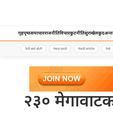
गृहपृष्‍ठ
समाचार
राजनीति
विचार
कुटनीति
सुरक्षा
खेलकुद
अन्तर्र
केपी शर्मा ओली
नेकपा एमाले
नेपाली कांग्रेस
नेप्से
२३० मेगावाटक