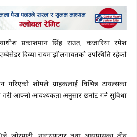
्यायाधीश प्रकाशमान सिंह राउत, कजारिया रमेश
्ड एम्बेसेडर दिव्या रायमाझीलगायतको उपस्थिति रहेको
गरिएको शोरुमले ग्राहकलाई विभिन्न टायल्सका
 गरी आफ्नो आवश्यकता अनुसार छनोट गर्ने सुविधा
निधिले जोरपाटी, नारायणटार तथा आसपासका तीव्र