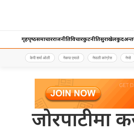
गृहपृष्‍ठ
समाचार
राजनीति
विचार
कुटनीति
सुरक्षा
खेलकुद
अन्तर्र
केपी शर्मा ओली
नेकपा एमाले
नेपाली कांग्रेस
नेप्से
जोरपाटीमा कज