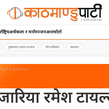
ाष्ट्रिय
अर्थ
कला र मनोरञ्जन
अन्तर्वार्ता
पुष्पकमल दाहाल प्रचण्ड
रवि लामिछाने
समाचार
ारिया रमेश टायल्स