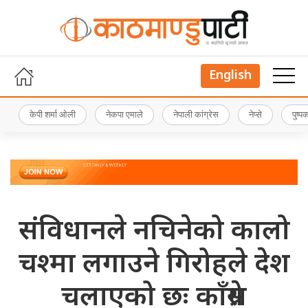
English
केपी शर्मा ओली
नेकपा एमाले
नेपाली कांग्रेस
नेप्से
पुष्
संविधानले नचिनेको कालो
चश्मा लगाउने गिरोहले देश
चलाएको छः काँग्रेस