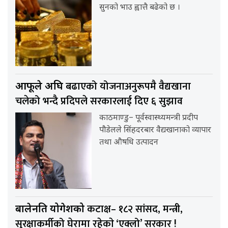
सुनको भाउ ह्वात्तै बढेको छ ।
बढाएको योजनाअनुरूपमै वैद्यखाना
आफूले अघि
चलेको भन्दै प्रदिपले सरकारलाई दिए ६ सुझाव
काठमाण्डु– पूर्वस्वास्थ्यमन्त्री प्रदीप
पौडेलले सिंहदरबार वैद्यखानाको व्यापार
तथा औषधि उत्पादन
कटाक्ष– १८२ सांसद, मन्त्री,
बालेनप्रति योगेशको
सुरक्षाकर्मीको घेरामा रहेकाे ‘एक्लो’ सरकार !