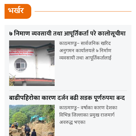
भर्खर
व्यवसायी तथा आपूर्तिकर्ता परे कालोसूचीमा
७ निर्माण
काठमाण्डु– सार्वजनिक खरिद
अनुगमन कार्यालयले ७ निर्माण
व्यवसायी तथा आपूर्तिकर्तालाई
दर्जन बढी सडक पूर्णरुपमा बन्द
बाढीपहिरोका कारण
काठमाण्डु– वर्षाका कारण देशका
विभिन्न जिल्लाका प्रमुख राजमार्ग
अवरुद्ध भएका