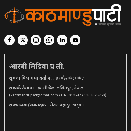
आरबी मिडिया प्रा. ली.
सूचना विभागमा दर्ता नं.
: ४१०\२०७३\०७४
सम्पर्क ठेगाना
: झम्सीखेल, ललितपुर, नेपाल
(
kathmandupati@gmail.com
/ 01-5010547 / 9801028760)
सञ्चालक/सम्पादक
: रोशन बहादुर खड्का