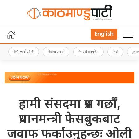
English
केपी शर्मा ओली
नेकपा एमाले
नेपाली कांग्रेस
नेप्से
पुष्
हामी संसदमा प्रश्न गर्छौं,
प्रधानमन्त्री फेसबुकबाट
जवाफ फर्काउनुहुन्छः ओली