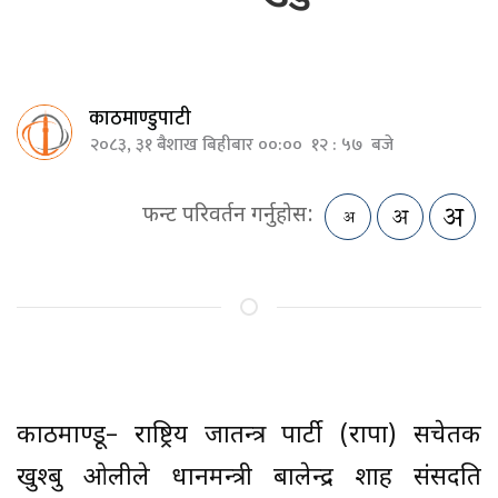
काठमाण्डुपाटी
२०८३, ३१ बैशाख बिहीबार ००:०० १२ : ५७ बजे
फन्ट परिवर्तन गर्नुहोस:
काठमाण्डू– राष्ट्रिय प्रजातन्त्र पार्टी (राप्रपा) सचेतक
खुश्बु ओलीले प्रधानमन्त्री बालेन्द्र शाह संसदप्रति