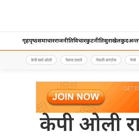
गृहपृष्‍ठ
समाचार
राजनीति
विचार
कुटनीति
सुरक्षा
खेलकुद
अन्तर्र
केपी शर्मा ओली
नेकपा एमाले
नेपाली कांग्रेस
नेप्से
केपी ओली रास्