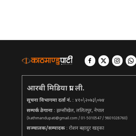
आरबी मिडिया प्रा. ली.
सूचना विभागमा दर्ता नं.
: ४१०\२०७३\०७४
सम्पर्क ठेगाना
: झम्सीखेल, ललितपुर, नेपाल
(
kathmandupati@gmail.com
/ 01-5010547 / 9801028760)
सञ्चालक/सम्पादक
: रोशन बहादुर खड्का