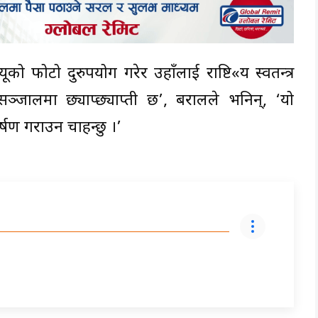
्यूको फोटो दुरुपयोग गरेर उहाँलाई राष्टि«य स्वतन्त्र
्जालमा छ्याप्छ्याप्ती छ’, बरालले भनिन्, ‘यो
्षण गराउन चाहन्छु ।’