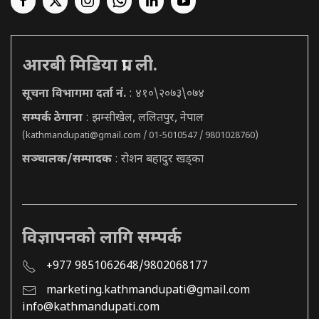
आरबी मिडिया प्रा. ली.
सूचना विभागमा दर्ता नं.
: ४१०\२०७३\०७४
सम्पर्क ठेगाना
: झम्सीखेल, ललितपुर, नेपाल
(
kathmandupati@gmail.com
/ 01-5010547 / 9801028760)
सञ्चालक/सम्पादक
: रोशन बहादुर खड्का
विज्ञापनको लागि सम्पर्क
+977 9851062648/9802068177
marketing.kathmandupati@gmail.com
info@kathmandupati.com