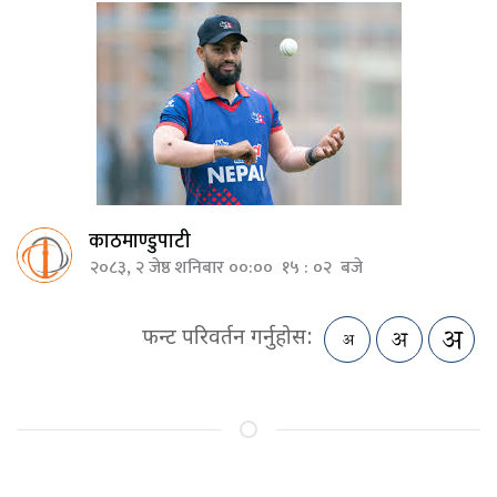
काठमाण्डुपाटी
२०८३, २ जेष्ठ शनिबार ००:०० १५ : ०२ बजे
फन्ट परिवर्तन गर्नुहोस: