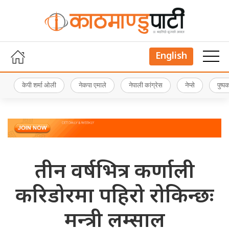
English
केपी शर्मा ओली
नेकपा एमाले
नेपाली कांग्रेस
नेप्से
पुष्
तीन वर्षभित्र कर्णाली
करिडोरमा पहिरो रोकिन्छः
मन्त्री लम्साल