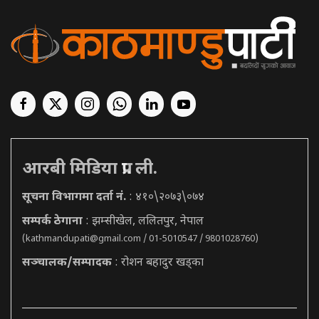
आरबी मिडिया प्रा. ली.
सूचना विभागमा दर्ता नं.
: ४१०\२०७३\०७४
सम्पर्क ठेगाना
: झम्सीखेल, ललितपुर, नेपाल
(
kathmandupati@gmail.com
/ 01-5010547 / 9801028760)
सञ्चालक/सम्पादक
: रोशन बहादुर खड्का