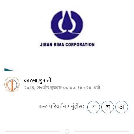
काठमाण्डुपाटी
२०८३, २७ जेष्ठ बुधबार ००:०० १४ : २४ बजे
फन्ट परिवर्तन गर्नुहोस: