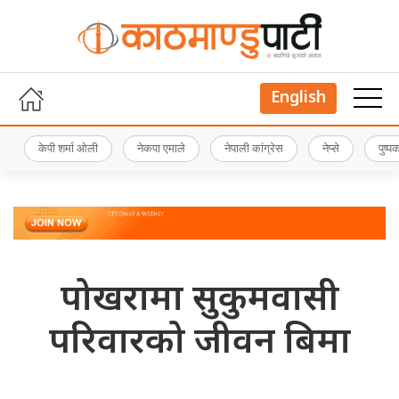
English
केपी शर्मा ओली
नेकपा एमाले
नेपाली कांग्रेस
नेप्से
पुष्
पोखरामा सुकुमवासी
परिवारको जीवन बिमा