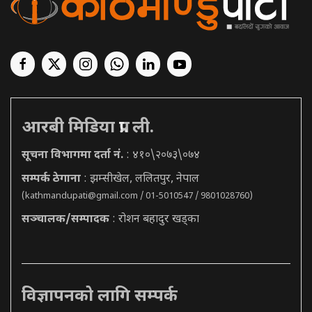
आरबी मिडिया प्रा. ली.
सूचना विभागमा दर्ता नं.
: ४१०\२०७३\०७४
सम्पर्क ठेगाना
: झम्सीखेल, ललितपुर, नेपाल
(
kathmandupati@gmail.com
/ 01-5010547 / 9801028760)
सञ्चालक/सम्पादक
: रोशन बहादुर खड्का
विज्ञापनको लागि सम्पर्क