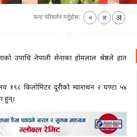
फन्ट परिवर्तन गर्नुहोस:
िताको उपाधि नेपाली सेनाका होमलाल श्रेष्ठले हात
मलव १९८ किलोमिटर दूरीेको म्याराथन २ घण्टा ५४
 हुन्।