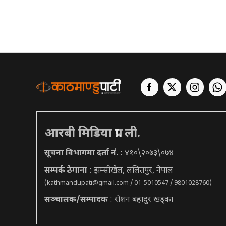
आरबी मिडिया प्रा. ली.
सूचना विभागमा दर्ता नं.
: ४१०\२०७३\०७४
सम्पर्क ठेगाना
: झम्सीखेल, ललितपुर, नेपाल
(
kathmandupati@gmail.com
/ 01-5010547 / 9801028760)
सञ्चालक/सम्पादक
: रोशन बहादुर खड्का