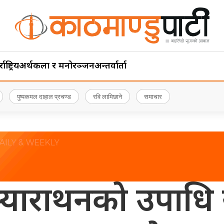
ाष्ट्रिय
अर्थ
कला र मनोरञ्जन
अन्तर्वार्ता
पुष्पकमल दाहाल प्रचण्ड
रवि लामिछाने
समाचार
्याराथनको उपाधि सेन