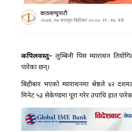
काठमाण्डुपाटी
२०७४, १७ फाल्गुन बिहीबार ००:०० १९ : १७ बजे
कपिलवस्तु–
लुम्बिनी पिस म्याराथन प्रतियोग
पारेका छन्।
बिहीबार भएको म्याराथनमा श्रेष्ठले ४२ दश
मिनेट ५३ सेकेण्डमा पूरा गरेर उपाधि हात पारेका