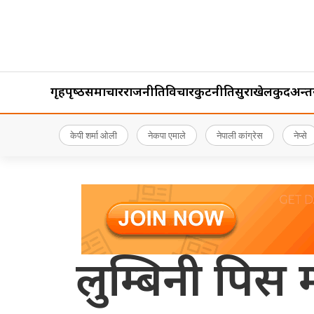
गृहपृष्‍ठ
समाचार
राजनीति
विचार
कुटनीति
सुरक्षा
खेलकुद
अन्तर्र
केपी शर्मा ओली
नेकपा एमाले
नेपाली कांग्रेस
नेप्से
लुम्बिनी पिस म