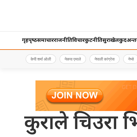
गृहपृष्‍ठ
समाचार
राजनीति
विचार
कुटनीति
सुरक्षा
खेलकुद
अन्तर्र
केपी शर्मा ओली
नेकपा एमाले
नेपाली कांग्रेस
नेप्से
कुराले चिउरा भि