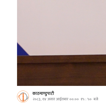
काठमाण्डुपाटी
२०८३, १४ असार आईतबार ००:०० १५ : ५० बजे