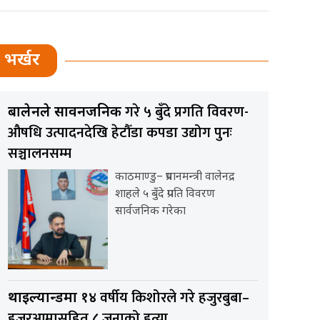
भर्खर
गरे ५ बुँदे प्रगति विवरण-
बालेनले सार्वनजनिक
औषधि उत्पादनदेखि हेटौँडा कपडा उद्योग पुनः
सञ्चालनसम्म
काठमाण्डु– प्रधानमन्त्री वालेनद्र
शाहले ५ बुँदे प्रगति विवरण
सार्वजनिक गरेका
वर्षीय किशोरले गरे हजुरबुबा–
थाइल्यान्डमा १४
हजुरआमासहित ८ जनाको हत्या