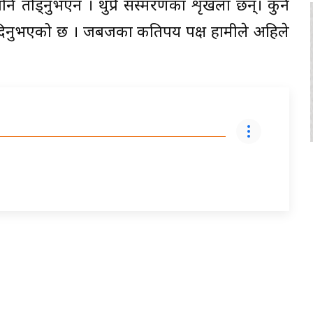
 पनि तोड्नुभएन । थुप्रै संस्मरणका शृंखला छन्। कुनै
ले जोड दिनुभएको छ । जबजका कतिपय पक्ष हामीले अहिले