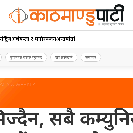
ाष्ट्रिय
अर्थ
कला र मनोरञ्जन
अन्तर्वार्ता
पुष्पकमल दाहाल प्रचण्ड
रवि लामिछाने
समाचार
ज्दैन, सबै कम्युनिस