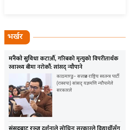
भर्खर
कटाऔँ, गरिबको मृत्युको विपरीतार्थक
मन्त्रीको सुविधा
स्वास्थ्य बीमा नरोकौंं: सांसद् न्यौपाने
काठमाण्डु– सत्तारुढ राष्ट्रिय स्वतन्त्र पार्टी
(रास्वपा) सांसद् यज्ञमणि न्यौपानेले
सरकारले
दर्शनाले सोधिन्ः सरकारले विद्यार्थीसँग
संसदबाट रञ्जु