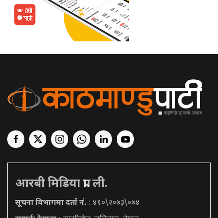
आरबी मिडिया प्रा. ली.
सूचना विभागमा दर्ता नं.
: ४१०\२०७३\०७४