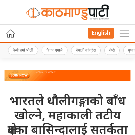
English
केपी शर्मा ओली
नेकपा एमाले
नेपाली कांग्रेस
नेप्से
पुष्
भारतले धौलीगङ्गाको बाँध
खोल्ने, महाकाली तटीय
क्षेत्रका बासिन्दालाई सतर्कता