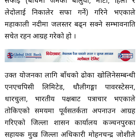
सफाइ (बाँधमा जमेको बालुवा, माटो, हिलो र
लेदोलाई निकालेर सफा गर्ने) गरिने भएकाले
महाकाली नदीमा जलस्तर बढ्न सक्ने सम्भावनाप्रति
सचेत रहन आग्रह गरेको हो ।
उक्त प्रयोजनका लागि बाँधको ढोका खोलिनेसम्बन्धी
एनएचपिसी लिमिटेड, धौलीगङ्गा पावरस्टेसन,
धारचुला, भारतीय पक्षबाट पत्राचार भएकाले
तोकिएको समयमा पूर्वसतर्कता अपनाउन आग्रह
गरिएको जिल्ला प्रशासन कार्यालय कञ्चनपुरका
सहायक प्रमुख जिल्ला अधिकारी मोहनचन्द्र जोशीले