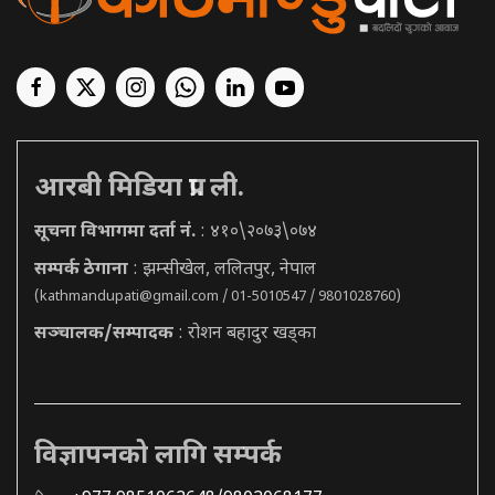
आरबी मिडिया प्रा. ली.
सूचना विभागमा दर्ता नं.
: ४१०\२०७३\०७४
सम्पर्क ठेगाना
: झम्सीखेल, ललितपुर, नेपाल
(
kathmandupati@gmail.com
/ 01-5010547 / 9801028760)
सञ्चालक/सम्पादक
: रोशन बहादुर खड्का
विज्ञापनको लागि सम्पर्क