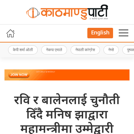
English
केपी शर्मा ओली
नेकपा एमाले
नेपाली कांग्रेस
नेप्से
पुष्
रवि र बालेनलाई चुनौती
दिँदै मनिष झाद्वारा
महामन्त्रीमा उम्मेद्वारी